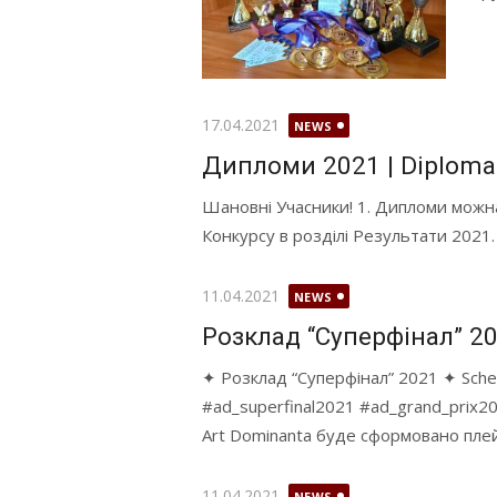
Оприлюднено
17.04.2021
NEWS
Дипломи 2021 | Diploma
Шановні Учасники! 1. Дипломи можна
Конкурсу в розділі Результати 2021. 
Оприлюднено
11.04.2021
NEWS
Розклад “Суперфінал” 202
✦ Розклад “Суперфінал” 2021 ✦ Sched
#ad_superfinal2021 #ad_grand_prix2
Art Dominanta буде сформовано плейл
Оприлюднено
11.04.2021
NEWS