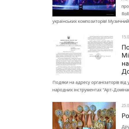
про
Rol
українських композиторів! Музичний п
Опр
15.
По
Мі
на
До
Подяки на адресу організаторів від 
народних інструментах “Арт-Домінан
Опр
25.
Ро
Дру