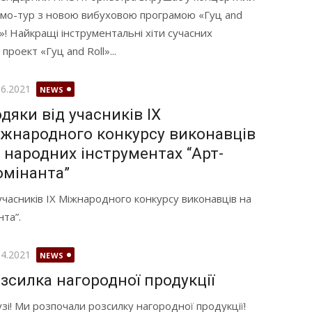
мо-тур з новою вибуховою програмою «Гуц and
l»! Найкращі інструментальні хіти сучасних
роект «Гуц and Roll»...
илюднено
06.2021
NEWS
дяки від учасників IX
жнародного конкурсу виконавців
 народних інструментах “Арт-
мінанта”
учасників IX Міжнародного конкурсу виконавців на
та”.
илюднено
04.2021
NEWS
зсилка нагородної продукції
зі! Ми розпочали розсилку нагородної продукції!