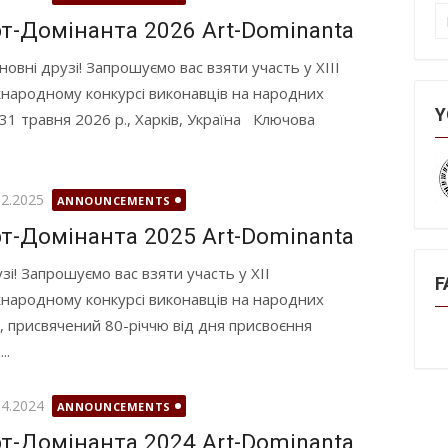
П
т-Домінанта 2026 Art-Dominanta
овні друзі! Запрошуємо вас взяти участь у XІIІ
народному конкурсі виконавців на народних
Y
31 травня 2026 р., Харків, Україна Ключова
илюднено
02.2025
ANNOUNCEMENTS
т-Домінанта 2025 Art-Dominanta
зі! Запрошуємо вас взяти участь у XІІ
F
народному конкурсі виконавців на народних
 присвячений 80-річчю від дня присвоєння
..
илюднено
04.2024
ANNOUNCEMENTS
т-Домінанта 2024 Art-Dominanta