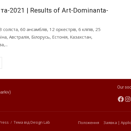
а-2021 | Results of Art-Dominanta-
оліста, 60 ансамблів, 12 оркестрів, 6 кліпів, 25
їна, Австралія, Білорусь, Естонія, Казахстан,
,...
Our soc
arkiv)
Fac
I
Press
/
Тема від Design Lab
Положення
Заявка | Appli