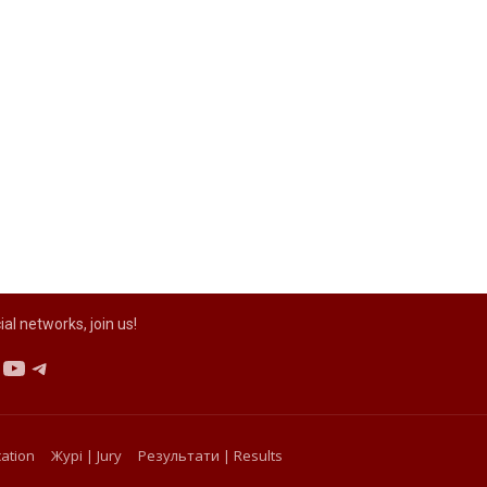
ial networks, join us!
ebook
nstagram
YouTube
Telegram
cation
Журі | Jury
Результати | Results