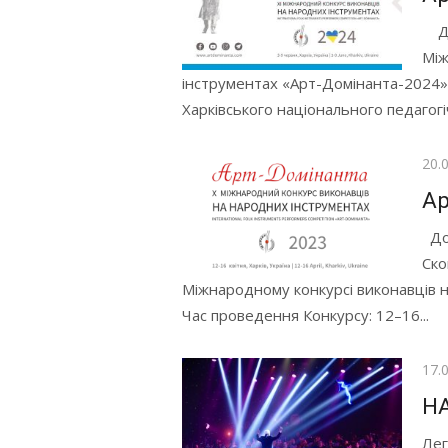
Дру
Між
інструментах «Арт-Домінанта-2024»,
Харківського національного педагогіч
Опр
20.
Ар
До 
Ско
Міжнародному конкурсі виконавців 
Час проведення Конкурсу: 12–16...
Опр
17.
Н
Лег