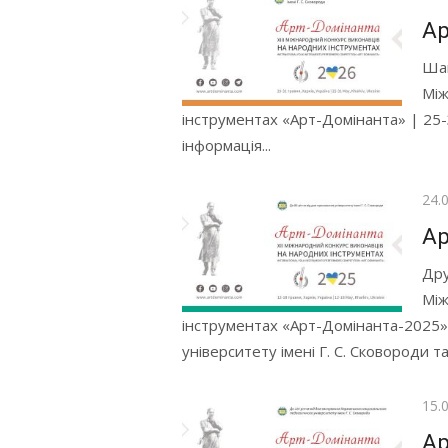
Ар
Шан
Між
інструментах «Арт-Домінанта» | 25-
інформація...
Опр
24.
Ар
Дру
Між
інструментах «Арт-Домінанта-2025»,
університету імені Г. С. Сковороди та.
Опр
15.
Ар