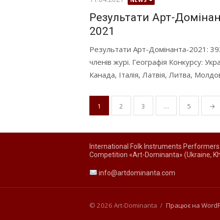
Результати Арт-Домінант
2021
Результати Арт-Домінанта-2021: 393 с
членів журі. Географія Конкурсу: Укра
Канада, Італія, Латвія, Литва, Молдова
Пагінація
1
2
3
…
5
→
записів
International Folk Instruments Performers
Competition «Art-Dominanta» (Ukraine, Kh
info@artdominanta.com
© 2026 Art-Dominanta
/
Працює на Word