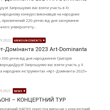
зі! Запрошуємо вас взяти участь в XІ
народному конкурсі виконавців на народних
 присвячений 220-річчю від дня заснування
ного університету...
илюднено
09.2022
ANNOUNCEMENTS
т-Домінанта 2023 Art-Dominanta
300-річчя від дня народження Григорія
вородиДрузі! Запрошуємо вас взяти участь у X
на народних інструментах «Арт-Домінанта-2023»
илюднено
09.2021
NEWS
АОНІ – КОНЦЕРТНИЙ ТУР
ендарний НАОНІ оркестра вирушає у концертний