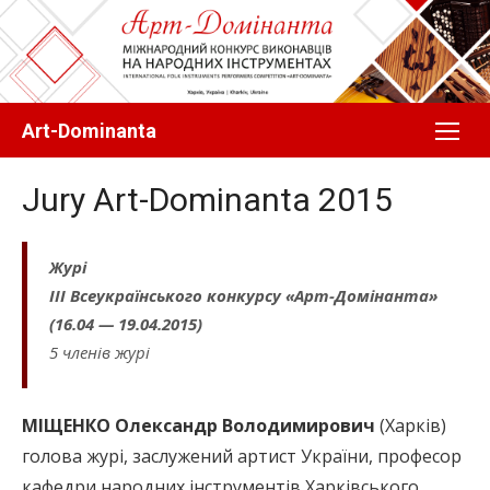
Перейти
до
вмісту
Art-Dominanta
Jury Art-Dominanta 2015
Журі
ІІІ Всеукраїнського конкурсу «Арт-Домінанта»
(16.04 — 19.04.2015)
5 членів журі
МІЩЕНКО Олександр Володимирович
(Харків)
голова журі, заслужений артист України, професор
кафедри народних інструментів Харківського