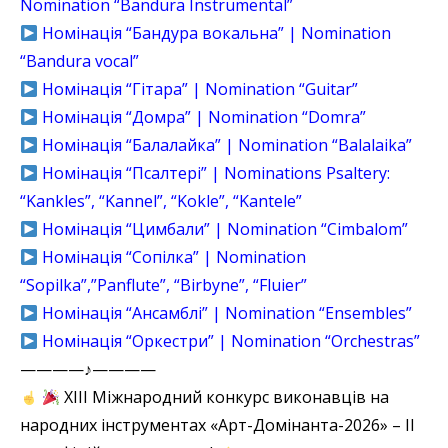
Nomination “Bandura Instrumental”
Номінація “Бандура вокальна” | Nomination
“Bandura vocal”
Номінація “Гітара” | Nomination “Guitar”
Номінація “Домра” | Nomination “Domra”
Номінація “Балалайка” | Nomination “Balalaika”
Номінація “Псалтері” | Nominations Psaltery:
“Kankles”, “Kannel”, “Kokle”, “Kantele”
Номінація “Цимбали” | Nomination “Cimbalom”
Номінація “Cопілка” | Nomination
“Sopilka”,”Panflute”, “Birbyne”, “Fluier”
Номінація “Ансамблі” | Nomination “Ensembles”
Номінація “Оркестри” | Nomination “Orchestras”
————♪————
XIII Міжнародний конкурс виконавців на
народних інструментах «Арт-Домінанта-2026» – ІІ