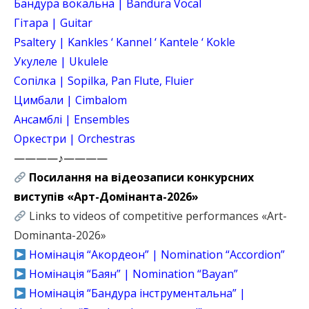
Бандура вокальна | Bandura Vocal
Гітара | Guitar
Psaltery | Kankles ‘ Kannel ‘ Kantele ‘ Kokle
Укулеле | Ukulele
Cопілка | Sopilka, Pan Flute, Fluier
Цимбали | Cimbalom
Ансамблі | Ensembles
Оркестри | Orchestras
————♪————
Посилання на відеозаписи конкурсних
виступів «Арт-Домінанта-2026»
Links to videos of competitive performances «Art-
Dominanta-2026»
Номінація “Акордеон” | Nomination “Accordion”
Номінація “Баян” | Nomination “Bayan”
Номінація “Бандура інструментальна” |