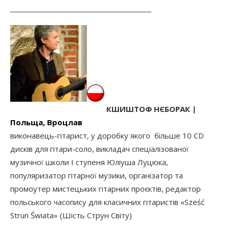
______________________________________________
КШИШТОФ НЄБОРАК |
Польща, Вроцлав
виконавець-гітарист, у доробку якого більше 10 CD
дисків для гітари-соло, викладач спеціалізованої
музичної школи І ступеня Юліуша Луцюка,
популяризатор гітарної музики, організатор та
промоутер мистецьких гітарних проєктів, редактор
польського часопису для класичних гітаристів «Sześć
Strun Świata» (Шість Струн Світу)