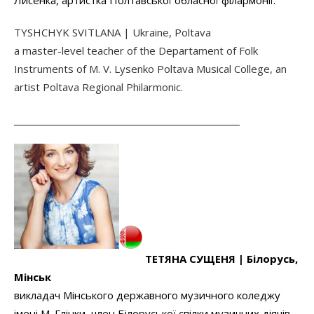
Лисенка, артистка Полтавської обласної філармонії.
TYSHCHYK SVITLANA | Ukraine, Poltava
a master-level teacher of the Departament of Folk
Instruments of M. V. Lysenko Poltava Musical College, an
artist Poltava Regional Philarmonic.
______________________________________________
ТЕТЯНА СУЩЕНЯ |
Б
ілорусь,
Мінськ
викладач Мінського державного музичного коледжу
імені М. Глінки, член Білоруської спілки музичних діячів