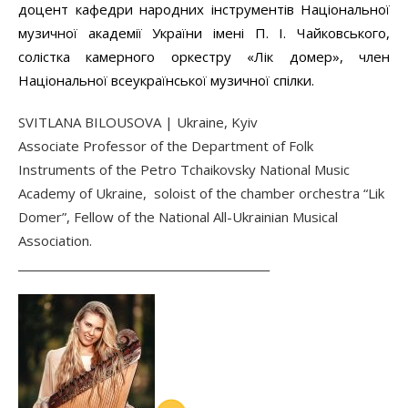
доцент кафедри народних iнструментiв Нацiональної
музичної академiї України iмені П. I. Чайковського,
солiстка камерного оркестру «Лiк домер», член
Нацiональної всеукраїнської музичної спiлки.
SVITLANA BILOUSOVA | Ukraine, Kyiv
Associate Professor of the Department of Folk
Instruments of the Petro Tchaikovsky National Music
Academy of Ukraine, soloist of the chamber orchestra “Lik
Domer”, Fellow of the National All-Ukrainian Musical
Association.
______________________________________________