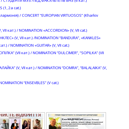
) / CТУДЕНТИ МУЗ.-ПЕД.ФАКУЛЬТЕТІВ ВНЗ (6 кат.)
(1, 2а cat.)
лармонія) / CONCERT “EUROPIAN VIRTUOSOS” (Kharkiv
II кат.) / NOMINATION «ACCORDION» (V, VII cat.)
КЛЕС» (V, VII кат.) /NOMINATION “BANDURA”, «KANKLES»
ат.) / NOMINATION «GUITAR» (V, VII cat.)
ІЛКА” (VII кат.) / NOMINATION “DULCIMER”, “SOPILKA” (VІІ
АЙКА” (V, VII кат.) / NOMINATION “DOMRA”, “BALALAIKA” (V,
 NOMINATION “ENSEVBLES” (V cat.)