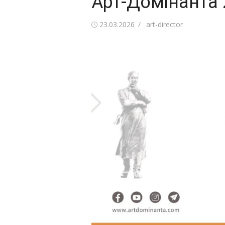
Арт-Домінанта 
Оприлюднено
Автор
23.03.2026
art-director