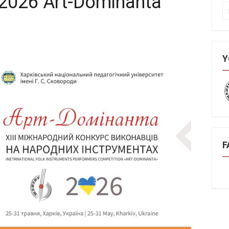
2026 Art-Dominanta
П
Y
F