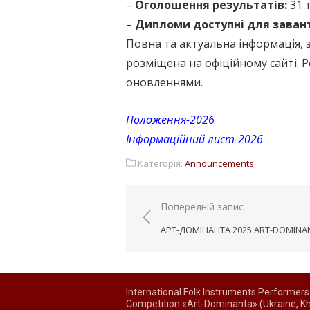
–
Оголошення результатів:
31 
–
Дипломи доступні для заван
Повна та актуальна інформація, 
розміщена на офіційному сайті. 
оновленнями.
Положення-2026
Інформаційний лист-2026
Категорія:
Announcements
Навігація
Попередній запис
записів
АРТ-ДОМІНАНТА 2025 ART-DOMINA
International Folk Instruments Performers
Competition «Art-Dominanta» (Ukraine, Kh