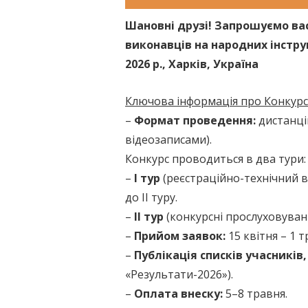
Шановні друзі! Запрошуємо вас
виконавців на народних інстру
2026 р., Харків, Україна
Ключова інформація про Конкурс
–
Формат проведення:
дистанці
відеозаписами).
Конкурс проводиться в два тури:
–
І тур
(реєстраційно-технічний ві
до ІІ туру.
–
ІІ тур
(конкурсні прослуховуванн
–
Прийом заявок:
15 квітня – 1 
–
Публікація списків учасників,
«Результати-2026»).
–
Оплата внеску:
5–8 травня.