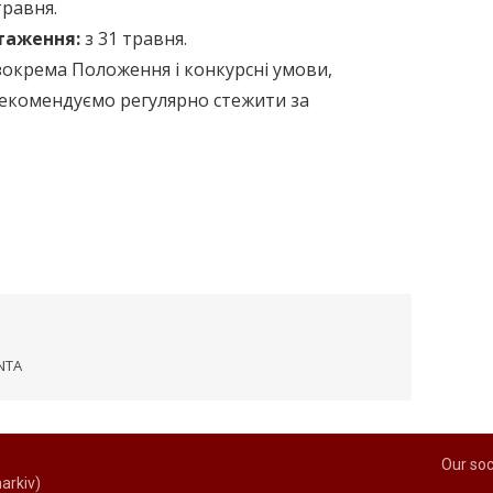
травня.
таження:
з 31 травня.
зокрема Положення і конкурсні умови,
Рекомендуємо регулярно стежити за
NTA
Our soc
arkiv)