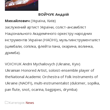
ВОЙЧУК Андрій
Михайлович
(Україна, Київ)
заслужений артист України, соліст-ансамбліст
Національного Академічного оркестру народних
інструментів України (НАОНІ), мультиінструменталіст
(цимбали, сопілка, флейта пана, окарина, волинка,
дримба).
VOICHUK Andrii Mychailovych (Ukraine, Kyiv)
Ukrainian Honored Artist, soloist-ensemble player of
theNational Academic Orchestra of Folk Instruments of
Ukraine (NAOFI), multi-instrumentalist (dulcimer, sopilka,
pan flute, snot, ocarina, bagpipes, drymba)
Категорія:
News