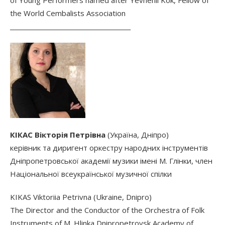
of Young Performers named after Yevhenii Kok, Fellow of
the World Cembalists Association
________________________________________
КІКАС Вікторія Петрівна
(Україна, Дніпро)
керівник та диригент оркестру народних інструментів
Дніпропетровської академії музики імені М. Глінки, член
Національної всеукраїнської музичної спілки
KIKAS Viktoriia Petrivna (Ukraine, Dnipro)
The Director and the Conductor of the Orchestra of Folk
Instruments of M. Hlinka Dnipropetrovsk Academy of