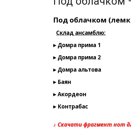
Под облачком 
Под облачком (лемкі
Склад ансамблю:
▸ Домра прима 1
▸ Домра прима 2
▸ Домра альтова
▸ Баян
▸ Акордеон
▸ Контрабас
♪ Скачати фрагмент нот д