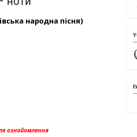
– ноти
П
вська народна пісня)
Y
F
ля ознайомлення