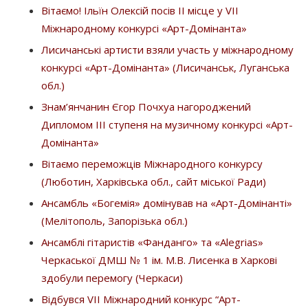
Вітаємо! Ільїн Олексій посів ІІ місце у VII
Міжнародному конкурсі «Арт-Домінанта»
Лисичанські артисти взяли участь у міжнародному
конкурсі «Арт-Домінанта» (Лисичанськ, Луганська
обл.)
Знам’янчанин Єгор Почхуа нагороджений
Дипломом ІІІ ступеня на музичному конкурсі «Арт-
Домінанта»
Вітаємо переможців Міжнародного конкурсу
(Люботин, Харківська обл., сайт міської Ради)
Ансамбль «Богемія» домінував на «Арт-Домінанті»
(Мелітополь, Запорізька обл.)
Ансамблі гітаристів «Фанданго» та «Alegrias»
Черкаської ДМШ № 1 ім. М.В. Лисенка в Харкові
здобули перемогу (Черкаси)
Відбувся VII Міжнародний конкурс “Арт-