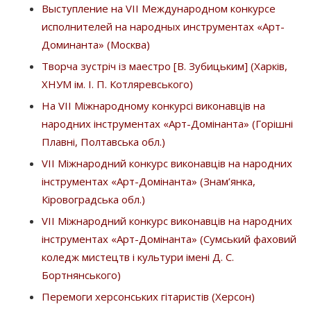
Выступление на VII Международном конкурсе
исполнителей на народных инструментах «Арт-
Доминанта» (Москва)
Творча зустріч із маестро [В. Зубицьким] (Харків,
ХНУМ ім. І. П. Котляревського)
На VІІ Міжнародному конкурсі виконавців на
народних інструментах «Арт-Домінанта» (Горішні
Плавні, Полтавська обл.)
VІІ Міжнародний конкурс виконавців на народних
інструментах «Арт-Домінанта» (Знам’янка,
Кіровоградська обл.)
VІІ Міжнародний конкурс виконавців на народних
інструментах «Арт-Домінанта» (Сумський фаховий
коледж мистецтв і культури імені Д. С.
Бортнянського)
Пepeмoги xepcoнcькиx гiтapиcтiв (Херсон)