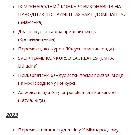
IX МІЖНАРОДНИЙ КОНКУРС ВИКОНАВЦІВ НА
НАРОДНИХ ІНСТРУМЕНТАХ «АРТ-ДОМІНАНТА»
(Знам’янка)
Два конкурси та два призових місця
(Кропивницький)
Переможці конкурсів (Калуська міська рада)
SVEIKINAME KONKURSO LAUREATES! (LMTA,
Lithuaina)
Прикарпатські бандуристки посіли призові місця
на міжнародному конкурсі
Apsveicam Līgu Griķi ar panākumiem konkursos!
(Latvia, Riga)
2023
Перемога наших студентів у X Міжнародному