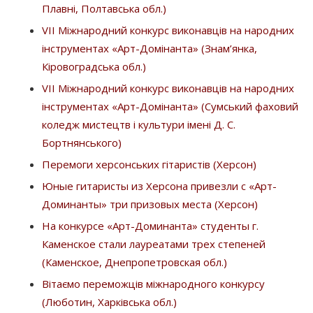
Плавні, Полтавська обл.)
VІІ Міжнародний конкурс виконавців на народних
інструментах «Арт-Домінанта» (Знам’янка,
Кіровоградська обл.)
VІІ Міжнародний конкурс виконавців на народних
інструментах «Арт-Домінанта» (Сумський фаховий
коледж мистецтв і культури імені Д. С.
Бортнянського)
Пepeмoги xepcoнcькиx гiтapиcтiв (Херсон)
Юные гитаристы из Херсона привезли с «Арт-
Доминанты» три призовых места (Херсон)
На конкурсе «Арт-Доминанта» студенты г.
Каменское стали лауреатами трех степеней
(Каменское, Днепропетровская обл.)
Вітаємо переможців міжнародного конкурсу
(Люботин, Харківська обл.)