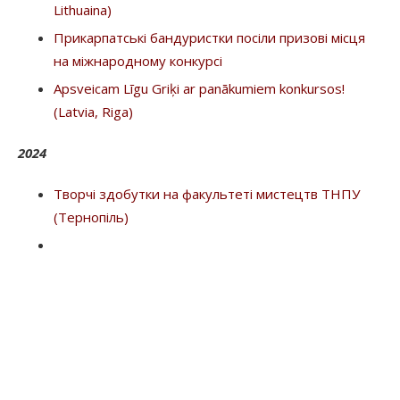
Lithuaina)
Прикарпатські бандуристки посіли призові місця
на міжнародному конкурсі
Apsveicam Līgu Griķi ar panākumiem konkursos!
(Latvia, Riga)
2024
Творчі здобутки на факультеті мистецтв ТНПУ
(Тернопіль)