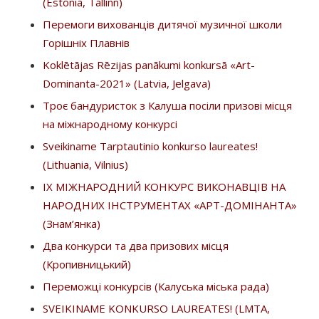
(Estonia, Tallinn)
Перемоги вихованців дитячої музичної школи
Горішніх Плавнів
Koklētājas Rēzijas panākumi konkursā «Art-
Dominanta-2021» (Latvia, Jelgava)
Троє бандуристок з Калуша посіли призові місця
на міжнародному конкурсі
Sveikiname Tarptautinio konkurso laureates!
(Lithuania, Vilnius)
IX МІЖНАРОДНИЙ КОНКУРС ВИКОНАВЦІВ НА
НАРОДНИХ ІНСТРУМЕНТАХ «АРТ-ДОМІНАНТА»
(Знам’янка)
Два конкурси та два призових місця
(Кропивницький)
Переможці конкурсів (Калуська міська рада)
SVEIKINAME KONKURSO LAUREATES! (LMTA,