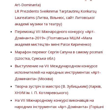
Art-Dominanta)
LR Prezidento Sveikinimai Tarptautinių Konkursų
Laureatams (Литва, Вільнюс, сайт Литовської
академії музики та театру)
Переможці VІІ Міжнародного конкурсу «Арт-
Домінанта-2019» (Полтавська МШМ «Мала
академія мистецтв» імені Раїси Кириченко)
Марафон перемог Сергія Сапуна в самому розпалі
(Шостка, Сумська обл.)
Выступление на VII Международном конкурсе
исполнителей на народных инструментах «Арт-
Доминанта» (Москва)
Творча зустріч із маестро [В. Зубицьким] (Харків,
ХНУМ ім. І. П. Котляревського)
На VІІ Міжнародному конкурсі виконавців на
народних інструментах «Арт-Домінанта» (Горішні