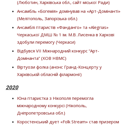
(Люботин, Харківська обл., сайт міської Ради)
Ансамбль «Богемія» домінував на «Арт-Домінанті»
(Мелітополь, Запорізька обл.)
Ансамблі гітаристів «Фанданго» та «Alegrias»
Черкаської ДМШ № 1 ім. М.В. Лисенка в Харкові
здобули перемогу (Черкаси)
Відбувся VII Міжнародний конкурс “Арт-
Домінанта” (ХОВ НВМС)
Віртуози фолка (анонс Гранд-Концерту у
Харківській обласній філармонії)
2020
Юна гітаристка з Нікополя перемогла
міжнародному конкурсі (Нікополь,
Дніпропетровська обл.)
Коростенський дует «Folk Stream» став призером