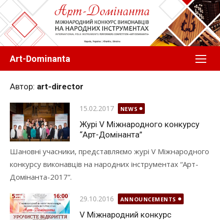
Перейти
до
вмісту
Art-Dominanta
Автор:
art-director
Оприлюднено
15.02.2017
NEWS
Журі V Міжнародного конкурсу
“Арт-Домінанта”
Шановні учасники, представляємо журі V Міжнародного
конкурсу виконавців на народних інструментах “Арт-
Домінанта-2017”.
Оприлюднено
29.10.2016
ANNOUNCEMENTS
V Міжнародний конкурс