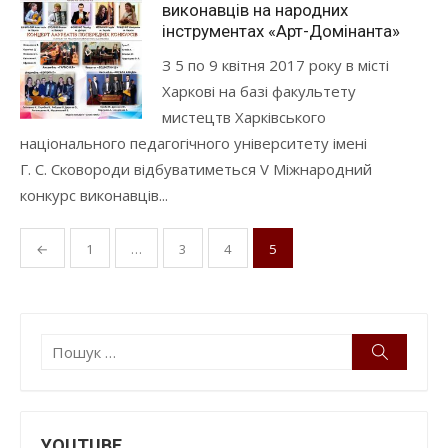
виконавців на народних
інструментах «Арт-Домінанта»
З 5 по 9 квітня 2017 року в місті
Харкові на базі факультету
мистецтв Харківського
національного педагогічного університету імені
Г. С. Сковороди відбуватиметься V Міжнародний
конкурс виконавців...
Пагінація
←
1
…
3
4
5
записів
Пошук:
Пошук
YOUTUBE