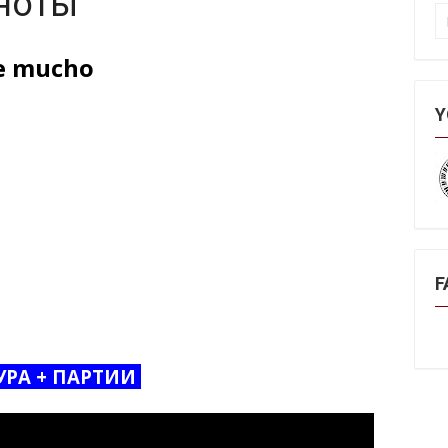
ноты
П
e mucho
Y
F
УРА + ПАРТИИ