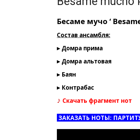
Besame mucho 
Бесаме мучо ‘ Besam
Состав ансамбля:
▸ Домра прима
▸ Домра альтовая
▸ Баян
▸ Контрабас
♪
Скачать фрагмент нот
ЗАКАЗАТЬ НОТЫ: ПАРТИТ