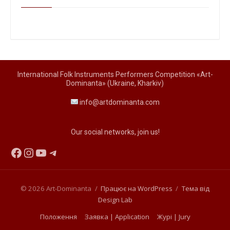
International Folk Instruments Performers Competition «Art-
Dominanta» (Ukraine, Kharkiv)
info@artdominanta.com
Our social networks, join us!
Facebook
Instagram
YouTube
Telegram
© 2026 Art-Dominanta
/
Працює на WordPress
/
Тема від
Design Lab
Положення
Заявка | Application
Журі | Jury