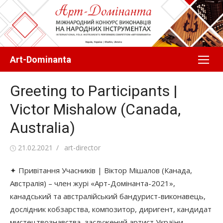
Перейти
до
вмісту
Art-Dominanta
Greeting to Participants |
Victor Mishalow (Canada,
Australia)
Оприлюднено
Автор
21.02.2021
art-director
✦ Привітання Учасників | Віктор Мішалов (Канада,
Австралія) – член журі «Арт-Домінанта-2021»,
канадський та австралійський бандурист-виконавець,
дослідник кобзарства, композитор, диригент, кандидат
мистецтвознавства, заслужений артист України.