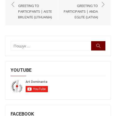
записів
GREETING TO
GREETING TO
PARTICIPANTS | AISTE
PARTICIPANTS | ANDA
BRUZAITE (LITHUANIA)
EGLITE (LATVIA)
Пошук:
Пошук
YOUTUBE
FACEBOOK