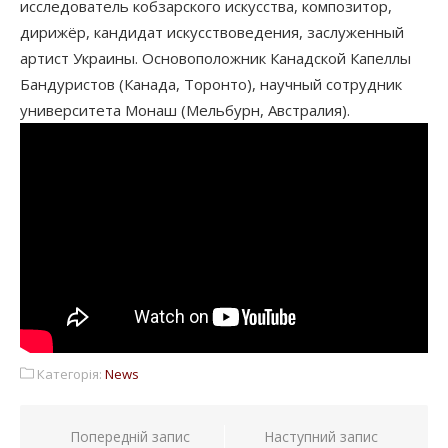
исследователь кобзарского искусства, композитор,
дирижёр, кандидат искусствоведения, заслуженный
артист Украины. Основоположник Канадской Капеллы
Бандуристов (Канада, Торонто), научный сотрудник
университета Монаш (Мельбурн, Австралия).
Категорія:
News
Навігація
Попередній запис
Наступний запис